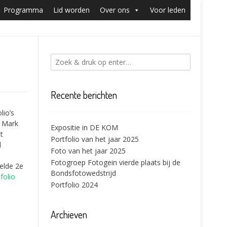
Programma
Lid worden
Over ons
Voor leden
Recente berichten
lio’s
, Mark
Expositie in DE KOM
t
Portfolio van het jaar 2025
l
Foto van het jaar 2025
Fotogroep Fotogein vierde plaats bij de
eelde 2e
Bondsfotowedstrijd
folio
Portfolio 2024
Archieven